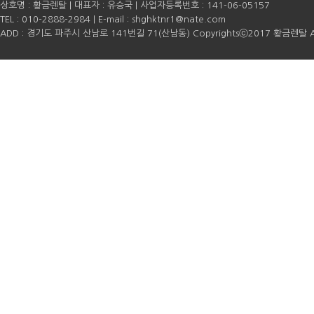
상호명 : 황금렌탈 | 대표자 : 유승국 | 사업자등록번호 : 141-06-05157
TEL : 010-2888-2984 | E-mail :
shghktnr1@nate.com
ADD : 경기도 파주시 산남로 141번길 71(산남동) Copyrightsⓒ2017 황금렌탈 All r